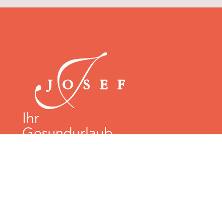
Ihr
Gesundurlaub
im
Appartementha
us
Appartements
Pauschalen